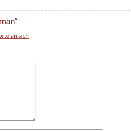
oman“
rte an sich