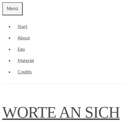
Zum
Menü
Inhalt
springen
Start
About
Ego
Material
Credits
WORTE AN SICH