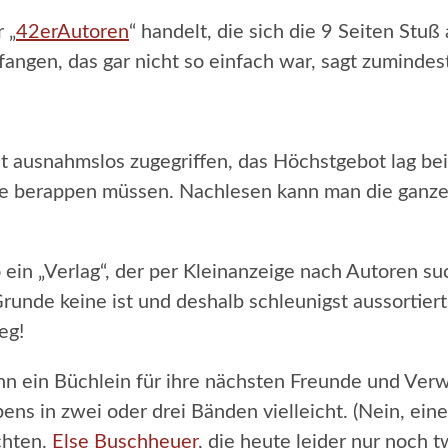
 „
42erAutoren
“ handelt, die sich die 9 Seiten Stu
ngen, das gar nicht so einfach war, sagt zumindes
st ausnahmslos zugegriffen, das Höchstgebot lag be
tte berappen müssen. Nachlesen kann man die ganze 
o ein „Verlag“, der per Kleinanzeige nach Autoren su
runde keine ist und deshalb schleunigst aussortiert 
eg!
ann ein Büchlein für ihre nächsten Freunde und Ve
s in zwei oder drei Bänden vielleicht. (Nein, eines
chten.
Else Buschheuer
, die heute leider nur noch t