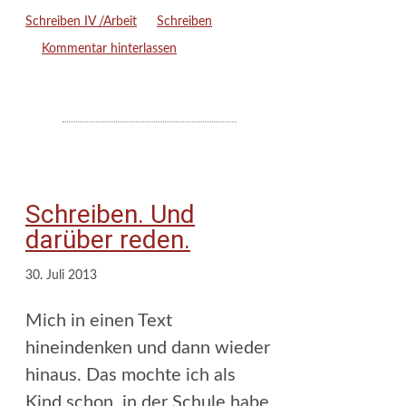
Kategorien
Schlagwörter
Schreiben IV /Arbeit
Schreiben
Kommentar hinterlassen
Schreiben. Und
darüber reden.
30. Juli 2013
Mich in einen Text
hineindenken und dann wieder
hinaus. Das mochte ich als
Kind schon, in der Schule habe