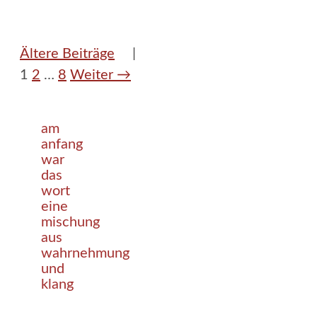
Ältere Beiträge
Seite
Seite
Seite
1
2
…
8
Weiter
→
am
anfang
war
das
wort
eine
mischung
aus
wahrnehmung
und
klang