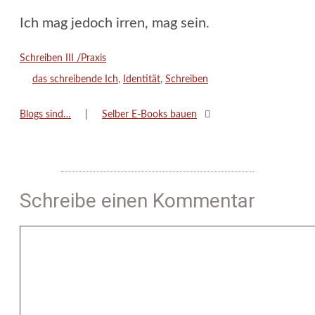
Ich mag jedoch irren, mag sein.
Kategorien
Schreiben III /Praxis
Schlagwörter
das schreibende Ich
,
Identität
,
Schreiben
Blogs sind…
Selber E-Books bauen
Schreibe einen Kommentar
Kommentar