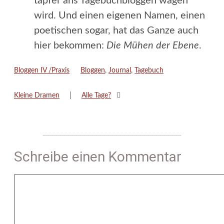
tapfer ans Tagebuchbloggen wagen
wird. Und einen eigenen Namen, einen
poetischen sogar, hat das Ganze auch
hier bekommen:
Die Mühen der Ebene
.
Kategorien
Schlagwörter
Bloggen IV /Praxis
Bloggen
,
Journal
,
Tagebuch
Kleine Dramen
Alle Tage?
Schreibe einen Kommentar
Kommentar