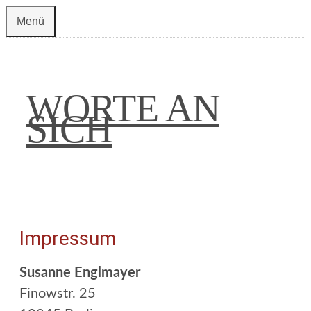
Zum
Menü
Inhalt
springen
WORTE AN
SICH
Impressum
Susanne Englmayer
Finowstr. 25