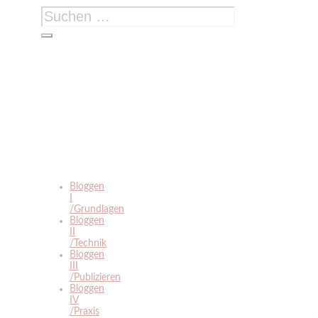
Suchen
nach:
Bloggen
I
/Grundlagen
Bloggen
II
/Technik
Bloggen
III
/Publizieren
Bloggen
IV
/Praxis