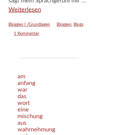
sagt mein Sprachgefühl mir …
Weiterlesen
Kategorien
Schlagwörter
Bloggen I /Grundlagen
Bloggen
,
Blogs
1 Kommentar
am
anfang
war
das
wort
eine
mischung
aus
wahrnehmung