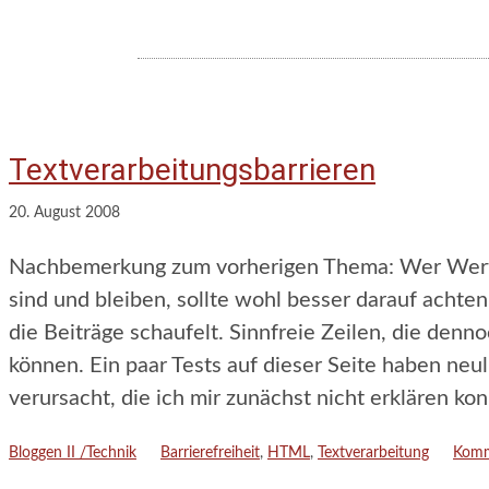
Textverarbeitungsbarrieren
20. August 2008
Nachbemerkung zum vorherigen Thema: Wer Wert da
sind und bleiben, sollte wohl besser darauf acht
die Beiträge schaufelt. Sinnfreie Zeilen, die den
können. Ein paar Tests auf dieser Seite haben neu
verursacht, die ich mir zunächst nicht erklären ko
Kategorien
Schlagwörter
Bloggen II /Technik
Barrierefreiheit
,
HTML
,
Textverarbeitung
Komm