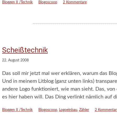
Kategorien
Schlagwörter
Bloggen II /Technik
Blogoscoop
2 Kommentare
Scheißtechnik
22. August 2008
Das soll mir jetzt mal wer erklären, warum das Bl
Und in meinem Litblog (ganz unten links) transpare
andere Logo funktioniert, wie man sieht. Das, von
es hier haben will. Das Ding verlinkt nämlich auf 
Kategorien
Schlagwörter
Bloggen II /Technik
Blogoscoop
,
Logoeinbau
,
Zähler
2 Kommentar