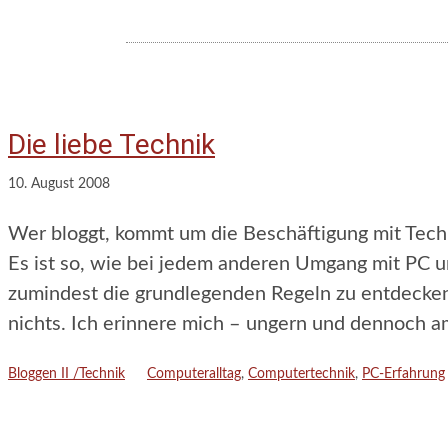
Die liebe Technik
10. August 2008
Wer bloggt, kommt um die Beschäftigung mit Techn
Es ist so, wie bei jedem anderen Umgang mit PC und
zumindest die grundlegenden Regeln zu entdecken 
nichts. Ich erinnere mich – ungern und dennoch a
Kategorien
Schlagwörter
Bloggen II /Technik
Computeralltag
,
Computertechnik
,
PC-Erfahrung