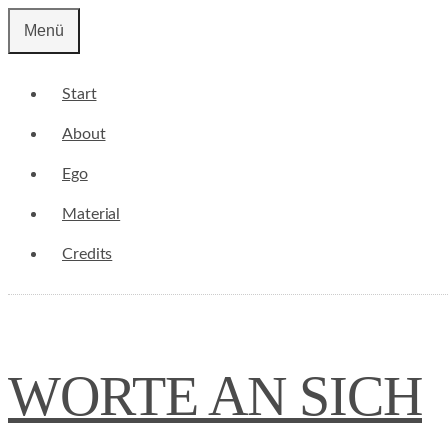
Zum
Menü
Inhalt
springen
Start
About
Ego
Material
Credits
WORTE AN SICH