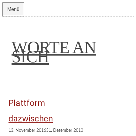
Zum
Menü
Inhalt
springen
WORTE AN
SICH
Plattform
dazwischen
13. November 2016
31. Dezember 2010