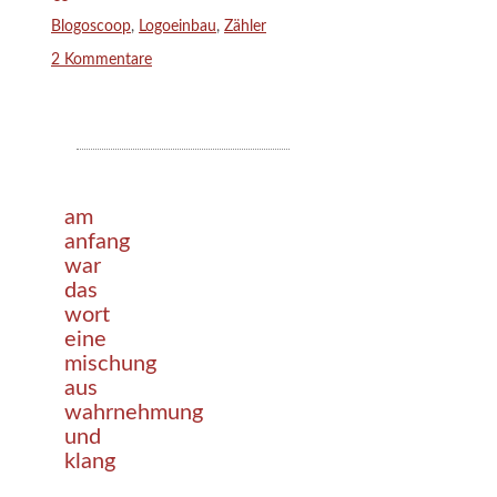
Schlagwörter
Blogoscoop
,
Logoeinbau
,
Zähler
2 Kommentare
am
anfang
war
das
wort
eine
mischung
aus
wahrnehmung
und
klang