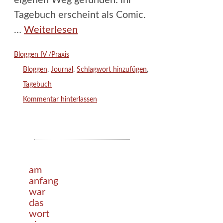
Tagebuch erscheint als Comic.
…
Weiterlesen
Kategorien
Bloggen IV /Praxis
Schlagwörter
Bloggen
,
Journal
,
Schlagwort hinzufügen
,
Tagebuch
Kommentar hinterlassen
am
anfang
war
das
wort