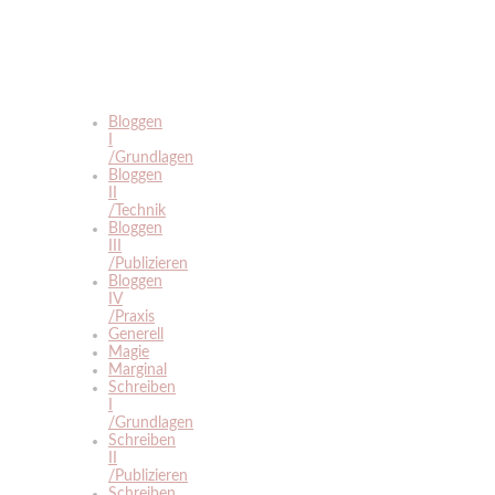
Bloggen
I
/Grundlagen
Bloggen
II
/Technik
Bloggen
III
/Publizieren
Bloggen
IV
/Praxis
Generell
Magie
Marginal
Schreiben
I
/Grundlagen
Schreiben
II
/Publizieren
Schreiben