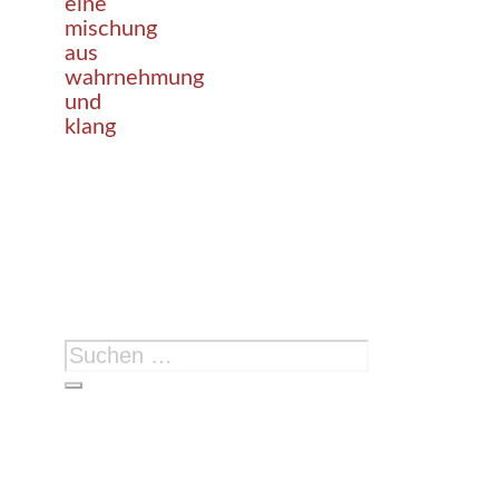
eine
mischung
aus
wahrnehmung
und
klang
Suchen
nach: