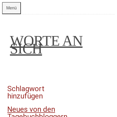
Zum
Menü
Inhalt
springen
WORTE AN
SICH
Schlagwort
hinzufügen
Neues von den
Tagebuchbloggern